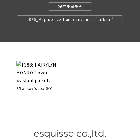
26四季展示会
2026_Pop-up event announcement " aLkaa "
25 aLkaa’s top 5①